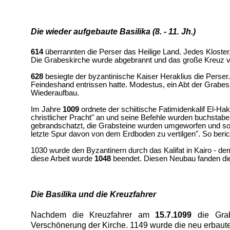
Die wieder aufgebaute Basilika (8. - 11. Jh.)
614
überrannten die Perser das Heilige Land. Jedes Kloster, 
Die Grabeskirche wurde abgebrannt und das große Kreuz 
628
besiegte der byzantinische Kaiser Heraklius die Perser.
Feindeshand entrissen hatte. Modestus, ein Abt der Grabes
Wiederaufbau.
Im Jahre
1009
ordnete der schiitische Fatimidenkalif
El-Hak
christlicher Pracht" an und seine Befehle wurden buchstab
gebrandschatzt, die Grabsteine wurden umgeworfen und so
letzte Spur davon von dem Erdboden zu vertilgen". So beric
1030 wurde den Byzantinern durch das Kalifat in Kairo - dem
diese Arbeit wurde
1048
beendet.
Diesen Neubau fanden die
Die Basilika und die Kreuzfahrer
Nachdem die Kreuzfahrer am
15.7.1099
die Grab
Verschönerung der Kirche. 1149 wurde die neu erbaut