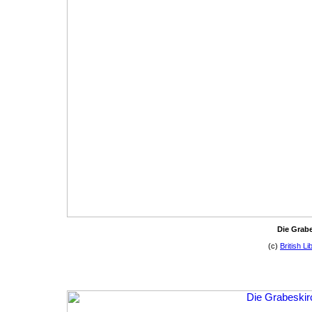
Die Grabe
(c)
British Li