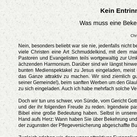
Kein Entrin
Was muss eine Bekeh
Chr
Nein, besonders beliebt war sie nie, jedenfalls nicht 
viele Christen eine Art Schmuddelkind, mit dem man
Pastoren und Evangelisten teils wortgewaltig zur Um
ächzenden Harmonium. Darüber sind wir längst hinweg
bunten Medienspektakel zu Jesus eingeladen, meist 
das Ganze attraktiv zu machen. Wir sind ziemlich gu
seiner Gemeinde!), beim sanften Werben um den Glau
zu sich eingeladen. Auch ich habe mehrfach solche Ve
Doch wir tun uns schwer, von Sünde, vom Gericht Gott
und der ihr folgenden Freude zu reden. Irgendwie pas
Bibel eine große Bedeutung haben. Selbst in unser
Hand aufs Herz: Wann haben Sie über Bekehrung und U
der zugunsten der Pflegeversicherung abgeschaffte Bu