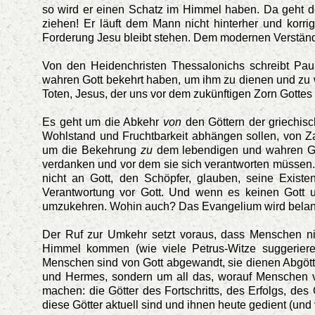
so wird er einen Schatz im Himmel haben. Da geht de
ziehen! Er läuft dem Mann nicht hinterher und korrig
Forderung Jesu bleibt stehen. Dem modernen Verständni
Von den Heidenchristen Thessalonichs schreibt Pau
wahren Gott bekehrt haben, um ihm zu dienen und zu 
Toten, Jesus, der uns vor dem zukünftigen Zorn Gottes e
Es geht um die Abkehr
von
den Göttern der griechisc
Wohlstand und Fruchtbarkeit abhängen sollen, von Z
um die Bekehrung
zu
dem lebendigen und wahren Go
verdanken und vor dem sie sich verantworten müssen.
nicht an Gott, den Schöpfer, glauben, seine Exist
Verantwortung vor Gott. Und wenn es keinen Gott u
umzukehren. Wohin auch? Das Evangelium wird belan
Der Ruf zur Umkehr setzt voraus, dass Menschen ni
Himmel kommen (wie viele Petrus-Witze suggerier
Menschen sind von Gott abgewandt, sie dienen Abgötte
und Hermes, sondern um all das, worauf Menschen ve
machen: die Götter des Fortschritts, des Erfolgs, de
diese Götter aktuell sind und ihnen heute gedient (und vi