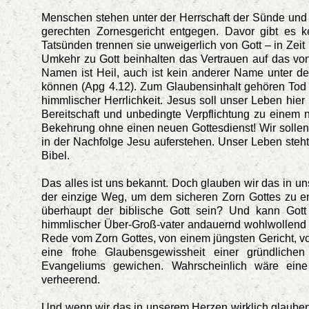
Menschen stehen unter der Herrschaft der Sünde und
gerechten Zornesgericht entgegen. Davor gibt es ke
Tatsünden trennen sie unweigerlich von Gott – in Zeit
Umkehr zu Gott beinhalten das Vertrauen auf das von
Namen ist Heil, auch ist kein anderer Name unter 
können (Apg 4.12). Zum Glaubensinhalt gehören Tod
himmlischer Herrlichkeit. Jesus soll unser Leben hie
Bereitschaft und unbedingte Verpflichtung zu einem
Bekehrung ohne einen neuen Gottesdienst! Wir solle
in der Nachfolge Jesu auferstehen. Unser Leben steh
Bibel.
Das alles ist uns bekannt. Doch glauben wir das in uns
der einzige Weg, um dem sicheren Zorn Gottes zu en
überhaupt der biblische Gott sein? Und kann Got
himmlischer Über-Groß-vater andauernd wohlwollend de
Rede vom Zorn Gottes, von einem jüngsten Gericht, von
eine frohe Glaubensgewissheit einer gründlichen
Evangeliums gewichen. Wahrscheinlich wäre ei
verheerend.
Und wenn wir das in unserem Herzen wirklich glauben