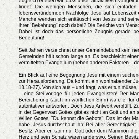
Zugleich erleben wir, dass unser attraktives Evangel
findet. Die wenigen Menschen, die sich einladen
lebensverändernden Nachfolge Jesu auf Lebenszeit un
Manche wenden sich enttäuscht von Jesus und seine
ihrer "Bekehrung" noch dabei? Die Berichte von Mensc
Dabei ist doch das persönliche Zeugnis gerade be
Bedeutung!
Seit Jahren verzeichnet unser Gemeindebund kein ne
Gemeinden hält schon lange an. Es beschleicht einen
vermittelten Evangelium (neben anderen Faktoren – d
Ein Blick auf eine Begegnung Jesu mit einem suche
zur Herausforderung. Da kommt ein wohlhabender Jude
18.18-27). Von sich aus – und fragt, was er tun müss
– eine Steilvorlage für jeden Evangelisten! Der Man
Bereicherung (auch im wörtlichen Sinn) wäre er für
autoritativer antworten. Doch Jesu Antwort verblüfft.
in der Gegenwart Gottes gibt es nicht an Gott und an
Willen Gottes: "Du kennst die Gebote". Das ist der M
habe. Jesus durchschaut ihn: Bei aller Gerechtigkeit
Besitz. Aber er kann nur Gott oder dem Mammon diene
Herz und sein Schatz waren anderswo. Seinen Besitz