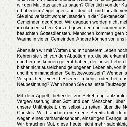
wir den Mut, das auch zu sagen? Öffentlich von der K
erhobenem Zeigefinger, aber deutlich und für alle ve
Sie sind verlacht worden, standen in der "Sekteneck
Gemeinden gegründet. Wir dagegen werden nicht mehr 
im ökumenischen Konzert geworden und sonnen uns i
besuchten Gottesdiensten. Menschen kommen gern z
Wärme in vielen Gemeinden. Andere können von uns l
Aber rufen wir mit Worten und mit unserem Leben no
Kehren sie sich
von
den Abgöttern ab, die sie erkannt
und bei uns kennen gelernt haben, der unser Leben 
bisher nicht ausreichend gelungenen Leben ab, von ih
und ihrem mangelnden Selbstbewusstsein? Wenden sie 
Versprechen eines besseren Lebens, oder bei u
Neubesinnung? Wann haben Sie das letzte Taufzeugni
Mit dem Appell, beherzter zur Bekehrung aufzurufen
Vergewisserung über Gott und den Menschen, über 
unsere Unfähigkeit, uns selbst zu retten, über die
Christus. Wir brauchen eine neue Bereitschaft, de
wegen eines verharmlosenden, einseitigen Evangeli
Wir brauchen Mut, diese heute nicht mehr salonfä